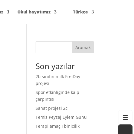
uz
Okul hayatımız
Türkçe
Aramak
Son yazılar
2b sınıfının ilk FreiDay
projesi!
Spor etkinliğinde kalp
çarpıntısı
Sanat projesi 2c
☰
Temiz Peyzaj Eylem Günü
Terapi amaçlı binicilik