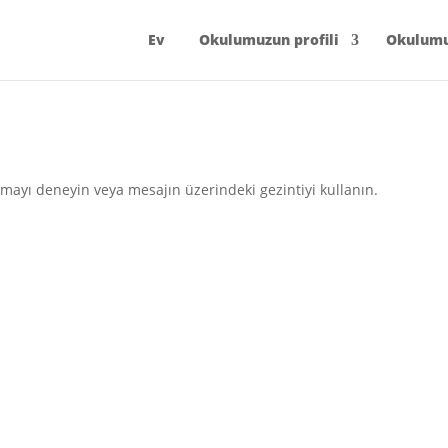
Ev
Okulumuzun profili
Okulum
mayı deneyin veya mesajın üzerindeki gezintiyi kullanın.