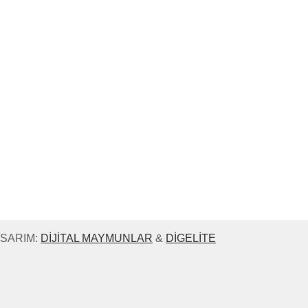
ri Ingrid Schoof Vakfı ve Lions Club Hude, terapötik at bin
cerilerini ve...
ASARIM:
DIJITAL MAYMUNLAR
&
DIGELITE