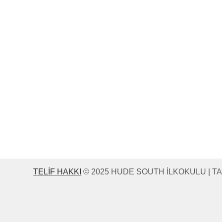
Koopadmin
At binmeye gidiyoruz! Şubat 2026'dan be
üç ayda bir altı çocuk katılarak motor be
TELIF HAKKI
© 2025 HUDE SOUTH İLKOKULU | T