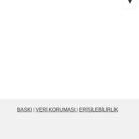
▼
me projesini yürütmemizi sağlıyor. Her
BASKI
|
VERI KORUMASI
|
ERIŞILEBILIRLIK